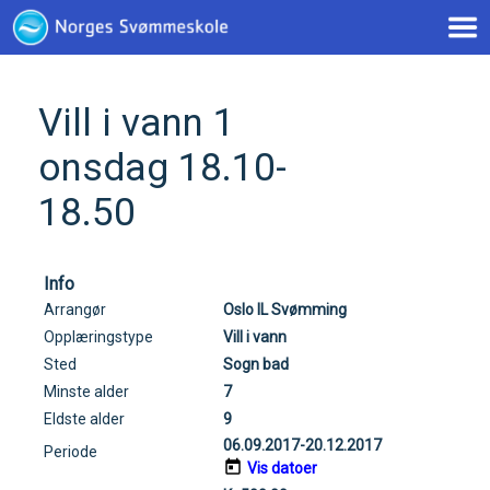
< !--Google tag(gtag.js)-- >
Vill i vann 1
onsdag 18.10-
18.50
Info
Arrangør
Oslo IL Svømming
Opplæringstype
Vill i vann
Sted
Sogn bad
Minste alder
7
Eldste alder
9
06.09.2017-20.12.2017
Periode
Vis datoer