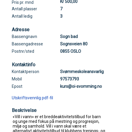
Kr 500,00
Pris pr. mnd
Antall plasser
7
Antall ledig
3
Adresse
Bassengnavn
Sogn bad
Bassengadresse
Sognsveien 80
Postnr/sted
0855 OSLO
Kontaktinfo
Kontaktperson
Svømmeskoleansvarlig
Mobil
97573793
Epost
kurs@oi-svomming.no
Utskriftsvennlig pdf-fil
Beskrivelse