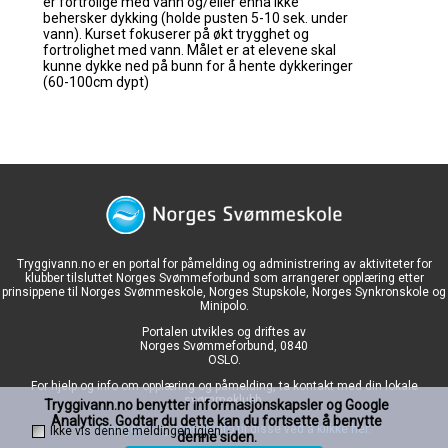
Tryggivann.no er en portal for påmelding og administrering av aktiviteter for
klubber tilsluttet Norges Svømmeforbund som arrangerer opplæring etter
prinsippene til Norges Svømmeskole, Norges Stupskole, Norges Synkronskole og
Minipolo.
Portalen utvikles og driftes av
Norges Svømmeforbund, 0840
OSLO.
For hjelp og info om opplæring og påmelding, ta kontakt med din lokale
svømmeklubb.
Tryggivann.no benytter informasjonskapsler og Google
Analytics. Godtar du dette kan du fortsette å benytte
Se arrangører og kontaktinfo til disse ved å klikke her.
Ikke vis denne meldingen igjen.
denne siden.