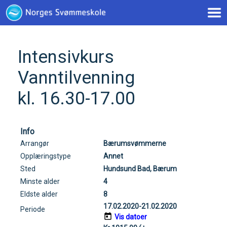
< !--Google tag(gtag.js)-- >
Intensivkurs
Vanntilvenning
kl. 16.30-17.00
Info
Arrangør
Bærumsvømmerne
Opplæringstype
Annet
Sted
Hundsund Bad, Bærum
Minste alder
4
Eldste alder
8
17.02.2020-21.02.2020
Periode
Vis datoer