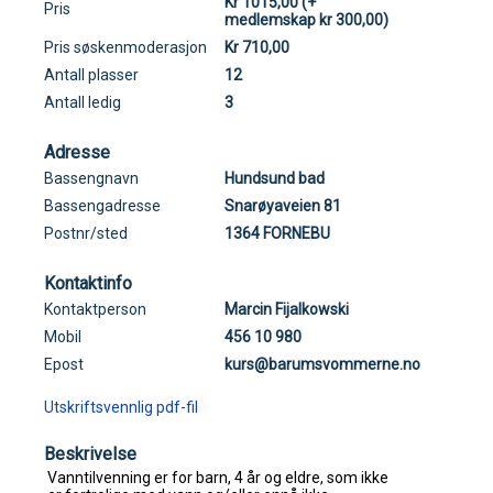
Kr 1015,00 (+
Pris
medlemskap kr 300,00)
Pris søskenmoderasjon
Kr 710,00
Antall plasser
12
Antall ledig
3
Adresse
Bassengnavn
Hundsund bad
Bassengadresse
Snarøyaveien 81
Postnr/sted
1364 FORNEBU
Kontaktinfo
Kontaktperson
Marcin Fijalkowski
Mobil
456 10 980
Epost
kurs@barumsvommerne.no
Utskriftsvennlig pdf-fil
Beskrivelse