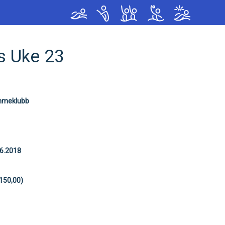
< !--Google tag(gtag.js)-- >
rs Uke 23
mmeklubb
06.2018
150,00)