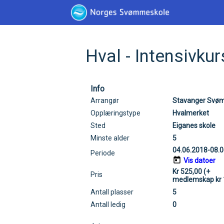
Hval - Intensivku
Info
Arrangør
Stavanger Svø
Opplæringstype
Hvalmerket
Sted
Eiganes skole
Minste alder
5
04.06.2018-08.
Periode
Vis datoer
Kr 525,00 (+
Pris
medlemskap kr 
Antall plasser
5
Antall ledig
0