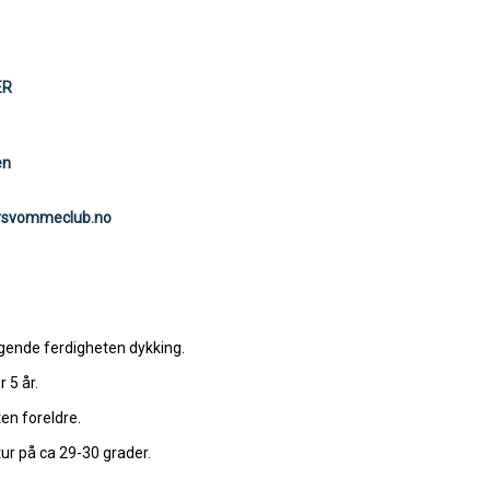
ER
en
rsvommeclub.no