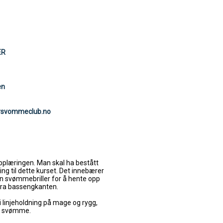
ER
en
rsvommeclub.no