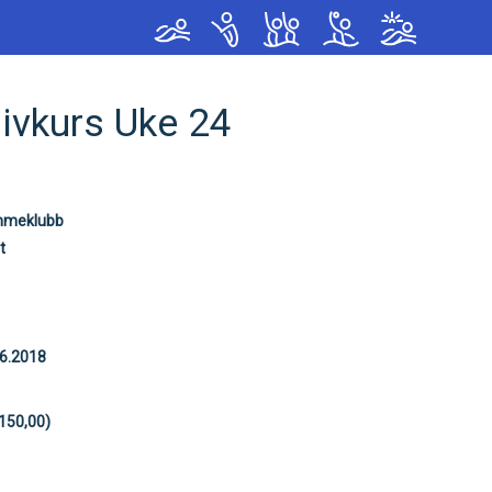
< !--Google tag(gtag.js)-- >
sivkurs Uke 24
mmeklubb
t
06.2018
150,00)