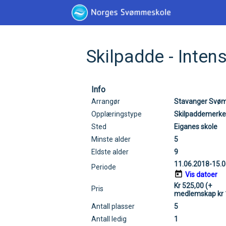
Skilpadde - Inten
Info
Arrangør
Stavanger Svø
Opplæringstype
Skilpaddemerke
Sted
Eiganes skole
Minste alder
5
Eldste alder
9
11.06.2018-15.
Periode
Vis datoer
Kr 525,00 (+
Pris
medlemskap kr 
Antall plasser
5
Antall ledig
1