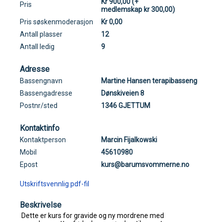
Kr 900,00 (+
Pris
medlemskap kr 300,00)
Pris søskenmoderasjon
Kr 0,00
Antall plasser
12
Antall ledig
9
Adresse
Bassengnavn
Martine Hansen terapibasseng
Bassengadresse
Dønskiveien 8
Postnr/sted
1346 GJETTUM
Kontaktinfo
Kontaktperson
Marcin Fijalkowski
Mobil
45610980
Epost
kurs@barumsvommerne.no
Utskriftsvennlig pdf-fil
Beskrivelse