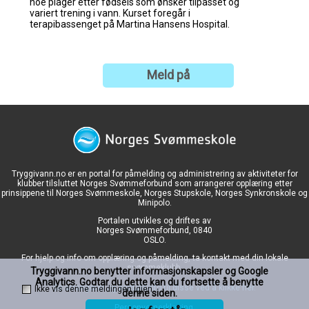
Meld på
Tryggivann.no er en portal for påmelding og administrering av aktiviteter for
klubber tilsluttet Norges Svømmeforbund som arrangerer opplæring etter
prinsippene til Norges Svømmeskole, Norges Stupskole, Norges Synkronskole og
Minipolo.
Portalen utvikles og driftes av
Norges Svømmeforbund, 0840
OSLO.
For hjelp og info om opplæring og påmelding, ta kontakt med din lokale
svømmeklubb.
Tryggivann.no benytter informasjonskapsler og Google
Analytics. Godtar du dette kan du fortsette å benytte
Se arrangører og kontaktinfo til disse ved å klikke her.
Ikke vis denne meldingen igjen.
denne siden.
Personvernerklæring.