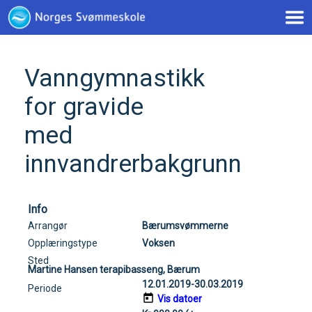
< !--Google tag(gtag.js)-- >
Vanngymnastikk
for gravide
med
innvandrerbakgrunn
Info
Arrangør
Bærumsvømmerne
Opplæringstype
Voksen
Sted
Martine Hansen terapibasseng, Bærum
12.01.2019-30.03.2019
Periode
Vis datoer